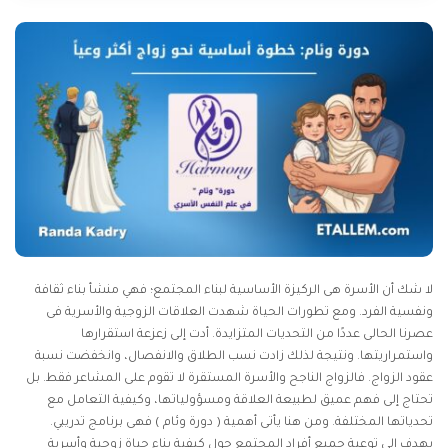
لا شك أن الأسرة هى الركيزة الأساسية لبناء المجتمع؛ فهي منشأ بناء ثقافة
ونفسية الفرد. ومع تطورات الحياة شهدت العلاقات الزوجية والأسرية فى
عصرنا الحالى عددًا من التحديات المتزايدة. أدت إلى زعزعة استقرارها
واستمراريتها. ونتيجة لذلك زادت نسب الطلاق والانفصال، وانخفضت نسبة
عقود الزواج. فالزواج الناجح والأسرة المستقرة لا تقوم على المشاعر فقط. بل
تحتاج إلى فهم عميق لطبيعة العلاقة ومسؤولياتها، وكيفية التعامل مع
تحدياتها المختلفة. ومن هنا يأتى أهمية ( دورة وئام ) فهى برنامج تدريبي.
يهدف إلى توعية جميع أفراد المجتمع حول كيفية بناء حياة زوجية وأسرية