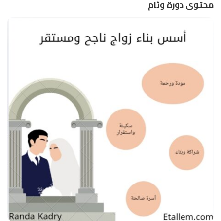
محتوى دورة وئام