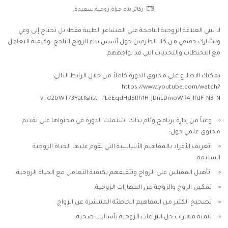
ركائز بناء حياة زوجية سعيدة
لا تبنى العلاقة الزوجية الناجحة على المشاعر الطيبة فقط؛ بل تحتاج إلى وعي
وتشارك حقيقي من كلا الطرفين حول أسس بناء الزواج الناجح. وكيفية التعامل
مع التخبطات والتحديات التي قد تواجههم.
يمكنك الاطلاع على محتوى الدورة كاملاً من خلال الرابط التالى:
https://www.youtube.com/watch?
v=d2bWT73YatI&list=PLeEqdHd5Rh1H_JDnLDmoWR4_lfdF-NB_N
وعياً من إدارة برنامج وئام بذلك اشتملت الدورة فى محتواها على تقديم
محتوى علمي حول:
‌ تعريف الأفراد بالمفاهيم الأساسية التى تقوم عليها الحياة الزوجية
السليمة.
‌ تأهيل المقبلين على الزواج وتثقيفهم بكيفية التعامل مع الحياة الزوجية.
‌تمكين الزوج والزوجة من المهارات الزوجية.
‌تصحيح الكثير من المفاهيم الخاطئة المنتشرة عن الزواج.
‌تنمية مهارات حل النزاعات الزوجية بأساليب صحية.