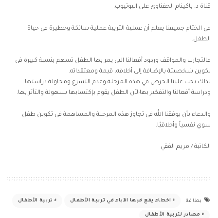
قناة د.
باكينام الحفناوي
على اليوتيوب.
في الختام جميعنا يعلم أن عملية التربية عملية شائكة وخطيرة في حياة
الطفل.
فالتجارب والمواقف وردود أفعالنا التي يمر بها الطفل تسهم بنسبة كبيرة في
تكوين شخصيتة بالإضافة إلى أخلاقه، قيمة ومعتقداته.
لذلك يجب علينا الحرص في هذه المرحلة وعدم التسرع ومحاولة دراستها
ودراسة أفعالنا والتفكير بها؛لأن الطفل يقوم بإكتسابها بسهولة والتأثر بها.
والدعاء بأن يوفقنا الله في تجاوز هذه المرحلة والمساهمة في تكوين طفل
سوي نفسياً وأخلاقيًا.
الكاتبة / مريم الفقي
اخطاء يقع فيها الآباء في تربية الأطفال
تربية الأطفال
بطاقة
مصادر لتربية الأطفال