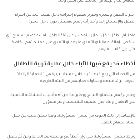
المهام إليه والرغبة في إتمامها على أكمل وجه.
احترام الطفل وتقديره وتعزيز مفهوم إحترامه داخل نفسه، لابد من احترام
الطفل و
الإستماع إليه
وأخذ رأيه وعدم تهميش دوره داخل الأسرة.
فاحترام الطفل داخل المنزل ينعكس على ثقة الطفل بنفسه وعدم السماح لأي
شخص بإهانة أطفالنا أو التعدي عليهم أو التعدي على ممتلكاتهم الخاصة
حتى وإن كانت ألعابهم.
أخطاء قد يقع فيها الآباء خلال عملية تربية الأطفال
من الأخطاء التي يقع فيها الآباء خلال عملية التربية هي ” الحماية الزائدة”؛
الخوف الزائد علىهم ومحاولة حمايتهم من البيئة الخارجية.
وعدم تركهم ليتحملوا النتائج ويعتبر هذا من أهم أسباب الهشاشة النفسية
لدى الأطفال وبناء جيل ضعيف الشخصية وغير مسؤول.
بالإضافة إلى ذلك الخوف من تحمل المسؤولية، وهذا يمكن تجنبه من خلال
إسناد المهام للطفل.
وتركه يتحمل المسؤولية حتى وإن أخطأ مع توجيهه عند الحاجة ومن ثمَّ يجعل