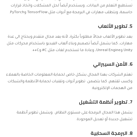
تستطيع التعلم من البيانات، ويستخدم أيضاً لحل المشكلات واتخاذ قرارات
حاسمة، ويتطلب مهارات في البرمجة مع أدوات مثل TensorFlow وPyTorch.
5. تطوير الألعاب
يعد تطوير الألعاب مجالاً مطلوباً بكثرة، لأنه يعد مجال متقدم ويحتاج الى عدة
مهارات، كما يشمل أيضاً تصميم وبناء ألعاب الفيديو باستخدام محركات مثل
Unity وUnreal Engine، وعادة ما تستخدم لغات مثل C# وC++.
6. الأمن السيبراني
تهتم الشركات بهذا المجال بشكل خاص لحماية المعلومات الخاصة بالعملاء
وكسب ثقتهم، كما يتضمن تطوير أدوات وتقنيات لحماية الأنظمة والشبكات
من الهجمات الإلكترونية.
7. تطوير أنظمة التشغيل
يشمل هذا المجال البرمجة على مستوى النظام، ويشمل تطوير أنظمة
تشغيل جديدة أو تعديل الموجودة.
8. البرمجة السحابية