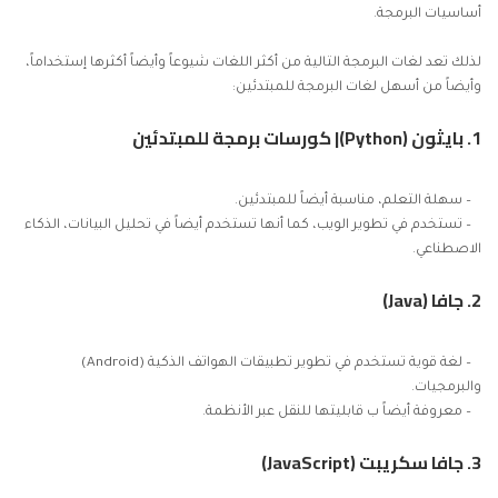
أساسيات البرمجة.
لذلك تعد لغات البرمجة التالية من أكثر اللغات شيوعاً وأيضاً أكثرها إستخداماً،
وأيضاً من أسهل لغات البرمجة للمبتدئين:
1. بايثون (Python)| كورسات برمجة للمبتدئين
– سهلة التعلم، مناسبة أيضاً للمبتدئين.
– تستخدم في تطوير الويب، كما أنها تستخدم أيضاً في تحليل البيانات، الذكاء
الاصطناعي.
2.
جافا (Java)
– لغة قوية تستخدم في تطوير تطبيقات الهواتف الذكية (Android)
والبرمجيات.
– معروفة أيضاً ب قابليتها للنقل عبر الأنظمة.
3. جافا سكريبت (JavaScript)