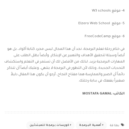
4-
موقع W3 schools
5-
موقع Elzero Web School
6-
موقع FreeCodeCamp
في ختام رحلة تعلم البرمجة، نجد أن هذا المجال ليس مجرد كتابة أكواد، بل هو
أيضاً وسيلة لتحقيق الأهداف والتعبير عن الإبتكار، وأيضاً يظل الطلب على
المهارات البرمجية يزيد، لذلك من الأفضل لك أن تستمر في التعلم واستكشاف
التحديات الجديدة، وذلك لأن التطور في البرمجة لا ينتهي، وعليك أيضاً أن تتذكر
دائماً أن الصبر والممارسة هما مفتاح النجاح، أرجو أن يكون هذا المقال دليلاً
صغيراً ينفعك في بداية رحلتك.
الكاتب: MOSTAFA GAMAL
أهمية البرمجة
كورسات برمجة للمبتدئين
بطاقة