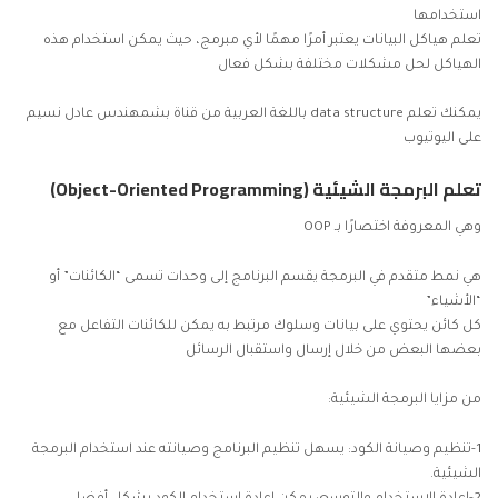
استخدامها
تعلم هياكل البيانات يعتبر أمرًا مهمًا لأي مبرمج، حيث يمكن استخدام هذه
الهياكل لحل مشكلات مختلفة بشكل فعال
يمكنك تعلم
data structure
باللغة العربية من قناة بشمهندس عادل نسيم
على اليوتيوب
تعلم البرمجة الشيئية (Object-Oriented Programming)
وهي المعروفة اختصارًا بـ OOP
هي نمط متقدم في البرمجة يقسم البرنامج إلى وحدات تسمى “الكائنات” أو
“الأشياء”
كل كائن يحتوي على بيانات وسلوك مرتبط به يمكن للكائنات التفاعل مع
بعضها البعض من خلال إرسال واستقبال الرسائل
من مزايا البرمجة الشيئية:
1-تنظيم وصيانة الكود: يسهل تنظيم البرنامج وصيانته عند استخدام البرمجة
الشيئية.