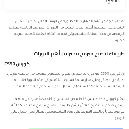
تعلمها
تعد البرمجة من أهم المهارات المطلوبة في الوقت الحالي، ونظراً للاقبال
الشديد على تعلمها أصبح هناك العديد من الدورات التدريبية الخاصة بتعليم
البرمجة، في هذه المقالة سنستعرض أهم ما تحتاج تعلمه لتصبح مبرمج
محترف.
طريقك لتصبح مبرمج محترف | أهم الدورات
كورس CS50
إن كورس CS50 هو دورة تدريبية في علوم الكمبيوتر مقدمة من جامعة هارفارد
بداية من الصفر وعلى مدار سبعة أسابيع ستتعلم في هذه الدورة أغلب لغات
البرمجة المستخدمة كما ستتعلم المجال الذي تستخدم فيه هذه اللغة.
يعتبر
كورس CS50
ليس فقط مجرد تأسيس ولكنه أيضاً عبارة عن منهج
برمجي ضخم تستطيع منه أن تشق طريقك لتصبح مبرمج محترف، كما أنه
موجود مجاناً وباللغة العربية على قناة البشمهندس عبدالرحمن جمال على
اليوتيوب.