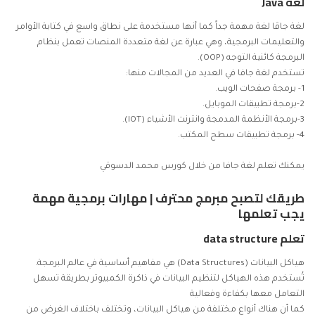
لغة Java
لغة جاڤا لغة مهمة جداً كما أنها مستخدمة على نطاق واسع في كتابة الأوامر
والتعليمات البرمجية، وهي عبارة عن لغة متعددة المنصات تعمل بنظام
البرمجة كائنية التوجه (OOP).
تستخدم لغة جافا في العديد من المجالات منها:
1- برمجة صفحات الويب.
2-برمجة تطبيقات الموبايل.
3-برمجة الأنظمة المدمجة وانترنت الأشياء (IOT).
4- برمجة تطبيقات سطح المكتب.
يمكنك
تعلم لغة جافا
من خلال كورس محمد الدسوقي
طريقك لتصبح مبرمج محترف | مهارات برمجية مهمة
يجب تعلمها
تعلم data structure
هياكل البيانات (Data Structures) هي مفاهيم أساسية في عالم البرمجة.
تُستخدم هذه الهياكل لتنظيم البيانات في ذاكرة الكمبيوتر بطريقة تسهل
التعامل معها بكفاءة وفعالية
كما أن هناك أنواع مختلفة من هياكل البيانات، وتختلف باختلاف الغرض من