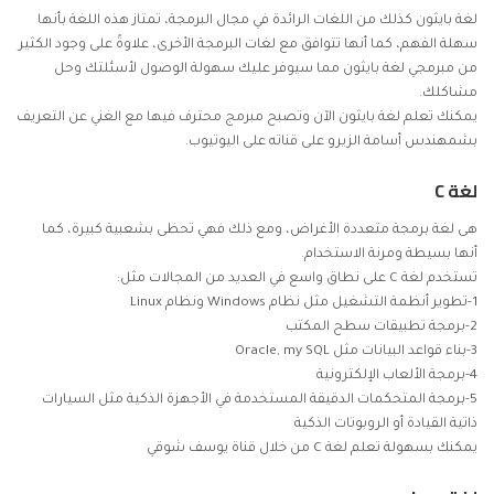
لغة بايثون كذلك من اللغات الرائدة في مجال البرمجة، تمتاز هذه اللغة بأنها
سهلة الفهم، كما أنها تتوافق مع لغات البرمجة الأخرى، علاوةً على وجود الكثير
من مبرمجي لغة بايثون مما سيوفر عليك سهولة الوصول لأسئلتك وحل
مشاكلك.
يمكنك
تعلم لغة بايثون
الآن وتصبح مبرمج محترف فيها مع الغني عن التعريف
بشمهندس أسامة الزيرو على قناته على اليوتيوب.
لغة C
هى لغة برمجة متعددة الأغراض، ومع ذلك فهي تحظى بشعبية كبيرة، كما
أنها بسيطة ومرنة الاستخدام.
تستخدم لغة C على نطاق واسع في العديد من المجالات مثل:
1-تطوير أنظمة التشغيل مثل نظام Windows ونظام Linux
2-برمجة تطبيقات سطح المكتب
3-بناء قواعد البيانات مثل Oracle, my SQL
4-برمجة الألعاب الإلكترونية
5-برمجة المتحكمات الدقيقة المستخدمة في الأجهزة الذكية مثل السيارات
ذاتية القيادة أو الروبوتات الذكية
يمكنك بسهولة
تعلم لغة C
من خلال قناة يوسف شوقي