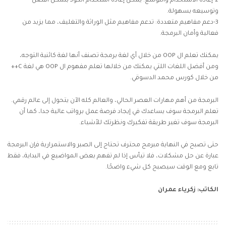
2-إعادة الاستخدام والتوسع: يمكن إعادة استخدام الكود بشكل أفضل
وتوسيعه بسهولة.
3-دعم مفاهيم متعددة: تدعم مفاهيم مثل الوراثة والتغليف، مما يزيد من
فعالية وأمان البرمجة.
يمكنك تعلم ال OOP من خلال أي لغة برمجة تصنف أنها لغة كائنية التوجه،
ومن أفضل اللغات اللتي يمكنك من خلالها
تعلم مفهوم ال OOP
هي لغة C++
من خلال كورس محمد الدسوقي.
البرمجة
من أهم مهارات العصر الحالي، والعالم كله الآن يتحول إلى عالم رقمي.
تعلم البرمجة سوف يساعدك في إيجاد فرصة عمل برواتب عالية جدا، كما أن
البرمجة سوف تغير طريقة تفكيرك ونظرتك للأشياء.
حتى تصبح في النهاية مبرمج محترف تحتاج إلى الصبر والاستمرارية فإن البرمجة
عبارة عن حل مشكلات، فلا تيأس إذا لم تفهم بعض المواضيع في البداية، فقط
تابع ومع الوقت سيصبح كل شيء واضحًا.
الكاتب: زكرياء عمران