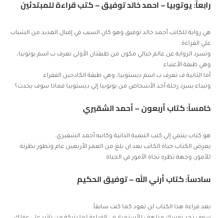
رابعاً: يوتوبيا – احمد خالد توفيق
– كتب قراءة للمبتدئين
هي رواية للكاتب أحمد خالد توفيق وهو كان السبب في إقبال العديد من الشباب
علي القراءة.
وتسرد الرواية عن عالم خيالي مكون من طبقتان الأولى تعرف ب اسم يوتوبيا،
وهي طبقة الأغنياء.
أما الثانية ف تعرف ب اسم ديستوبيا، وهي طبقة الكادحين الفقراء.
وتبداء بسرد رحلة أحد الأشخاص من يوتوبيا إلي ديستوبيا فماذا سوف يحدث؟
خامساً: كتاب أربعون – أحمد الشقيري
هو كتاب ينتمي إلي كتب التنمية الذاتية وكاتبه أحمد الشقيري.
يعرض الكتاب حياة الكاتب بعد ان بلغ من العمر الأربعين عام وتطور نظرته
للأمور، وجهة نظره تجاة الأمور في الحياة.
سادساً: كتاب أرني الله – توفيق الحكيم
بعد قراءة هذا الكتاب لن تعود كما كنت سابقآ.
سوف تجد نفسك متلهف للأستمرار في القراءة لما يتركة من تاثير علي عقلك.