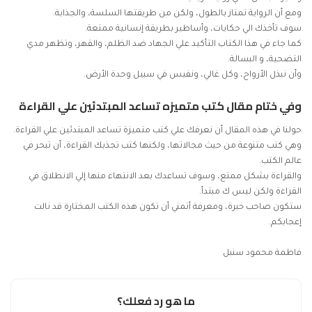
ومع أن الرواية تمتاز بالطول، ولكن من طريقتها السلسة، والجذابة.
سوف تأخذك الي حكايات، وأساطير بطريقة إنسانية ممتعة.
كما جاء في هذا الكتاب التأكيد علي الجهاد ضد الظلم، والقهر، وتظهر مدي
التضحية، و البسالة.
وأن نبذل الأرواح، وكل غالي، ونفيس في سبيل وحدة الأرض.
وفي ختام
مقال كتب متميزه تساعد المبتدئين علي القراءة
حولنا في هذه المقال أن نعرفك علي كتب متميزة تساعد المبتدئين علي القراءة.
وهي كتب متنوعة من حيث مجالاتها، ولكنها كتب تجذبك القراءة، أن تبحر في
عالم الكتب.
والقراءة بشكل ممتع، وسوف تساعدك بعد الانتهاء منها إلي الانطلاق في
القراءة ولكن ليس ك مبتدأ.
ستكون صاحب
خبرة
، ومعرفة أتمني أن تكون هذه الكتب المختارة قد نالت
إعجابكم.
فاطمة محمود سنبل
ما هو رد فعلك؟