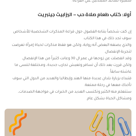
متميزة تساعد المبتدئين علي القراءة.
أولا: كتاب طعام صلاة حب – اليزابيث جيلبريت
إن كنت شخصاً ينتابه الفضول حول قراءة المذكرات الشخصية للأشخاص
سوف تجد ذلك في هذا الكتاب.
والذي يصنفه البعض أنه رواية، ولكن هو فقط مذكرات لحياة إمرأة تعرضت
لتجربة الإنفصال.
وقد انفصلت عن زوجها في عمر ال 30 وعانت كثيراً من هذا الإنفصال.
ولكن قررت بعد ذلك أن تسافر وتعيش تجارب جديدة، ومختلفة لتنسى ما
عاشته سابقاً.
فتبداء بزيارة بلدان عديدة منها الهند وإيطاليا والعديد من الدول التي سوف
تأخذك معها في رحلة ممتعة.
ستتعلم منه الكثير وتكتسب العديد من الخبرات في مواجهة الصدمات،
ومشاكل الحياة بشكل عام.