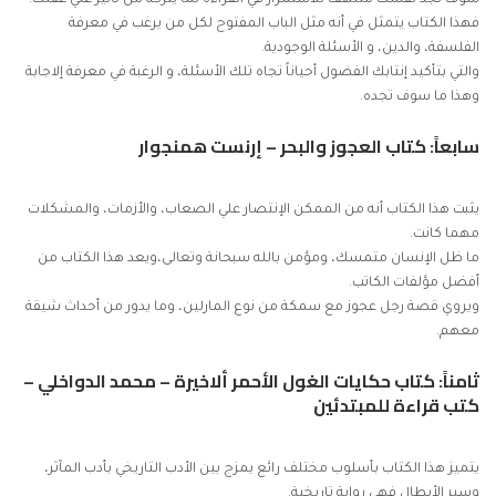
فهذا الكتاب يتمثل في أنه مثل الباب المفتوح لكل من يرغب في معرفة
الفلسفة، والدين، و الأسئلة الوجودية.
والتي بتأكيد إنتابك الفضول أحياناً تجاه تلك الأسئلة، و الرغبة في معرفة إلاجابة
وهذا ما سوف تجده.
سابعاً: كتاب العجوز والبحر – إرنست همنجوار
يثبت هذا الكتاب أنه من الممكن الإنتصار علي الصعاب، والأزمات، والمشكلات
مهما كانت.
ما ظل الإنسان متمسك، ومؤمن بالله سبحانة وتعالى،ويعد هذا الكتاب من
أفضل مؤلفات الكاتب.
ويروي قصة رجل عجوز مع سمكة من نوع المارلين، وما يدور من أحداث شيقة
معهم.
ثامناً: كتاب حكايات
الغول
الأحمر
ألاخيرة – محمد الدواخل
ي –
كتب قراءة للمبتدئين
يتميز هذا الكتاب بأسلوب مختلف رائع يمزج بين الأدب التاريخي بأدب المآثر،
وسير الأبطال فهي رواية تاريخية.