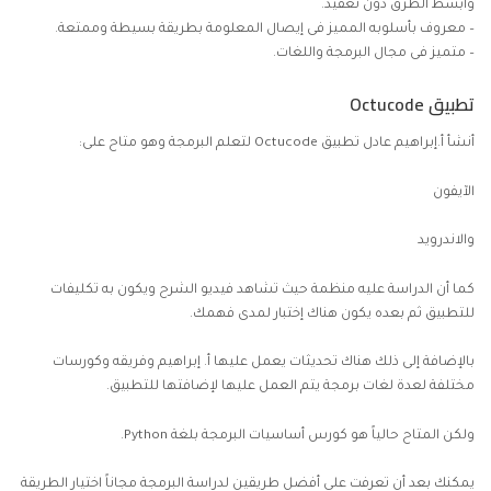
وأبسط الطرق دون تعقيد.
– معروف بأسلوبه المميز فى إيصال المعلومة بطريقة بسيطة وممتعة.
– متميز فى مجال البرمجة واللغات.
تطبيق Octucode
أنشأ أ.إبراهيم عادل تطبيق Octucode لتعلم البرمجة وهو متاح على:
الآيفون
والاندرويد
كما أن الدراسة عليه منظمة حيث تشاهد فيديو الشرح ويكون به تكليفات
للتطبيق ثم بعده يكون هناك إختبار لمدى فهمك.
بالإضافة إلى ذلك هناك تحديثات يعمل عليها أ. إبراهيم وفريقه وكورسات
مختلفة لعدة لغات برمجة يتم العمل عليها لإضافتها للتطبيق.
ولكن المتاح حالياً هو كورس أساسيات البرمجة بلغة Python.
يمكنك بعد أن تعرفت على أفضل طريقين لدراسة البرمجة مجاناً اختيار الطريقة