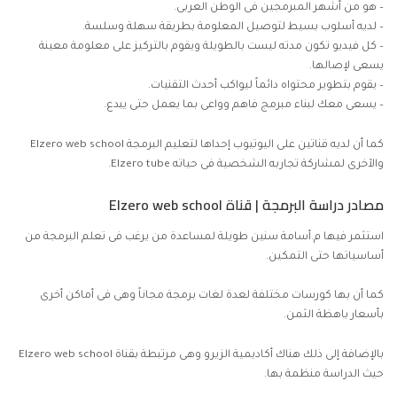
– هو من أشهر المبرمجين فى الوطن العربى.
– لديه أسلوب بسيط لتوصيل المعلومة بطريقة سهلة وسلسة.
– كل فيديو تكون مدته ليست بالطويلة ويقوم بالتركيز على معلومة معينة
يسعى لإصالها.
– يقوم بتطوير محتواه دائماً ليواكب أحدث التقنيات.
– يسعى معك لبناء مبرمج فاهم وواعى بما يعمل حتى يبدع.
كما أن لديه قناتين على اليوتيوب إحداها لتعليم البرمجة Elzero web school
والآخرى لمشاركة تجاربه الشخصية فى حياته Elzero tube.
مصادر دراسة البرمجة | قناة Elzero web school
استثمر فيها م.أسامة سنين طويلة لمساعدة من يرغب فى تعلم البرمجة من
أساسياتها حتى التمكين.
كما أن بها كورسات مختلفة لعدة لغات برمجة مجاناً وهى فى أماكن أخرى
بأسعار باهظة الثمن.
بالإضافة إلى ذلك هناك
أكاديمية الزيرو
وهى مرتبطة بقناة Elzero web school
حيث الدراسة منظمة بها.