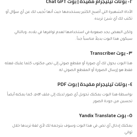
٢- بوتات تيليجرام مفيدة |
بوت Chat GPT
الأداة الشهيرة التي أصبح الكثير يستخدمها حيث أنها تُجيب لك عن أي سؤال أو
تكتب لك أي شيئ تريده.
ولكن البعض يجد صعوبة في استخدامها لعدم توافرها في بلاده، وبالتالي
سيكون هذا البوت بديلاً مناسباً جداً .
٣-
بوت Transcriber
هذا البوت يحول لك أي صورة أو مقطع صوتي إلى نص مكتوب كلما عليك فعله
فقط هو إرسال الصورة أو المقطع الصوتي له.
٤- بوتات تيليجرام مفيدة |
بوت PDF
بواسطة هذا البوت يمكنك تحويل أي صور لديك إلى ملف pdf، كما يمكنه أيضاً
تحسين من جودة الصور.
٥-
بوت Yandix Translate
يمكنك إدخال أي نص في هذا البوت وسوف يترجمه لك لأي لغة تريدها خلال
ثواني.