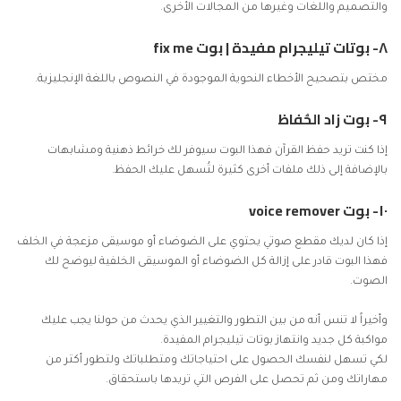
والتصميم واللغات وغيرها من المجالات الأخرى.
٨- بوتات تيليجرام مفيدة |
بوت fix me
مختص بتصحيح الأخطاء النحوية الموجودة في النصوص باللغة الإنجليزية.
٩-
بوت زاد الحُفاظ
إذا كنت تريد حفظ القرآن فهذا البوت سيوفر لك خرائط ذهنية ومشابهات
بالإضافة إلى ذلك ملفات أخرى كثيرة لتُسهل عليك الحفظ.
١٠-
بوت voice remover
إذا كان لديك مقطع صوتي يحتوي على الضوضاء أو موسيقى مزعجة في الخلف
فهذا البوت قادر على إزالة كل الضوضاء أو الموسيقى الخلفية ليوضح لك
الصوت.
وأخيراً لا تنس أنه من بين التطور والتغيير الذي يحدث من حولنا يجب عليك
مواكبة كل جديد وانتهاز بوتات تيليجرام المفيدة.
لكي تسهل لنفسك الحصول على احتياجاتك ومتطلباتك ولتطور أكتر من
مهاراتك ومن ثم تحصل على الفرص التي تريدها باستحقاق.