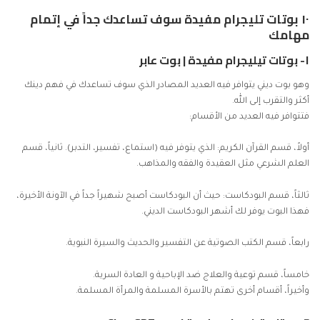
١٠ بوتات تليجرام مفيدة سوف تساعدك جداً في إتمام
مهامك
١- بوتات تيليجرام مفيدة |
بوت عابر
وهو بوت ديني يتوافر فيه العديد المصادر الذي سوف تساعدك في فهم دينك
أكثر والتقرب إلى الله.
فتتوافر فيه العديد من الأقسام:
أولاً، قسم القرآن الكريم: الذي يتوفر فيه (استماع، تفسير، التدبر). ثانياً، قسم
العلم الشرعي مثل العقيدة والفقه والمذاهب.
ثالثاً، قسم البودكاست: حيث أن
البودكاست
أصبح شهيراً جداً في الآونة الأخيرة،
فهذا البوت يوفر لك أشهر البودكاست الديني.
رابعاً، قسم الكتب الصوتية عن التفسير والحديث والسيرة النبوية.
خامساً، قسم توعية والعلاج ضد الإباحية و العادة السرية.
وأخيراً، أقسام أخرى تهتم بالأسرة المسلمة والمرأة المسلمة.