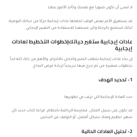
لا تنسى أن تكون صبورا مع نفسك وتأخذ الأمور ببطء.
قد يستغرق الأمر بعض الوقت لجعلها عادات إيجابية جزءًا من حياتك اليومية،
لذلك استمتع بالرحلة وكن مستعدا للاستفادة من التغيير الإيجابي .
عادات إيجابية ستغير حياتك|خطوات التخطيط لعادات
إيجابية
إن بناء عادات إيجابية يتطلب الصبر والتحلي بالالتزام، والأهم من ذلك كله ابدأ
بخطوات صغيرة من ثم تدرج فيها تدريجياً لزيادة فرص النجاح.
1- تحديد الهدف
حدد العادة الإيجابية التي ترغب في تطويرها.
قد تكون على سبيل المثال، ممارسة الرياضة بانتظام، قراءة كتاب جديد كل
شهر، تنظيم وقتك بشكل أفضل، أو التوقف عن التدخين.
2- تحليل العادات الحالية