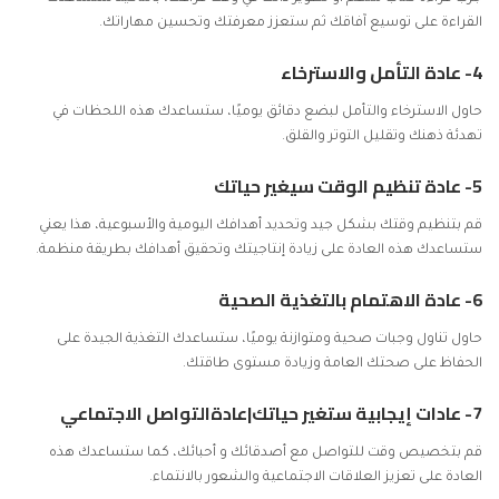
القراءة على توسيع آفاقك ثم ستعزز معرفتك وتحسين مهاراتك.
4- عادة التأمل والاسترخاء
حاول
الاسترخاء والتأمل
لبضع دقائق يوميًا، ستساعدك هذه اللحظات في
تهدئة ذهنك وتقليل التوتر والقلق.
5- عادة تنظيم الوقت سيغير حياتك
قم بتنظيم وقتك بشكل جيد وتحديد أهدافك اليومية والأسبوعية، هذا يعني
ستساعدك هذه العادة على زيادة إنتاجيتك وتحقيق أهدافك بطريقة منظمة.
6- عادة الاهتمام بالتغذية الصحية
حاول تناول وجبات صحية ومتوازنة يوميًا، ستساعدك التغذية الجيدة على
الحفاظ على صحتك العامة وزيادة مستوى طاقتك.
7- عادات إيجابية ستغير حياتك|عادةالتواصل الاجتماعي
قم بتخصيص وقت للتواصل مع أصدقائك و أحبائك، كما ستساعدك هذه
العادة على تعزيز العلاقات الاجتماعية والشعور بالانتماء.