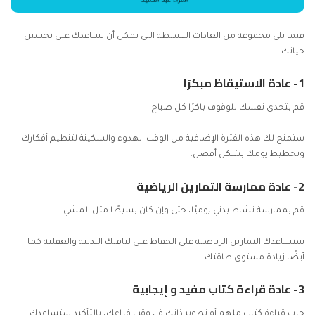
فيما يلي مجموعة من العادات البسيطة التي يمكن أن تساعدك على تحسين
حياتك:
1- عادة الاستيقاظ مبكرًا
قم بتحدي نفسك للوقوف باكرًا كل صباح.
ستمنح لك هذه الفترة الإضافية من الوقت الهدوء والسكينة لتنظيم أفكارك
وتخطيط
يومك بشكل أفضل.
2- عادة ممارسة التمارين الرياضية
قم بممارسة نشاط بدني يوميًا، حتى وإن كان بسيطًا مثل المشي.
ستساعدك
التمارين الرياضية
على الحفاظ على لياقتك البدنية والعقلية كما
أيضًا زيادة مستوى طاقتك.
3- عادة قراءة كتاب مفيد و إيجابية
جرب قراءة كتاب ملهم أو تطوير ذاتك في وقت فراغك، بالتأكيد ستساعدك