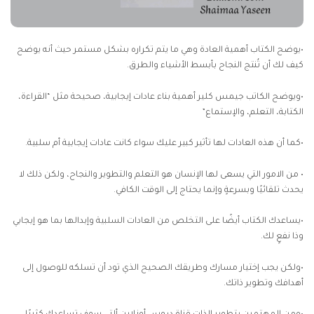
•يوضح الكتاب أهمية العادة وهي ما يتم تكراره بشكل مستمر حيث أنه يوضح
كيف لك أن تُنتج النجاح بأبسط الأشياء والطرق.
•ويوضح الكاتب جيمس كلير أهمية بناء عادات إيجابية، صحيحة مثل “القراءة،
الكتابة، التعلم، والإستماع”
•كما أن هذه العادات لها تأثير كبير عليك سواء كانت عادات إيجابية أم سلبية.
• من الامور التي يسعى لها الإنسان هو التعلم والتطوير والنجاح، ولكن ذلك لا
يحدث تلقائيًا وبسرعةٍ وإنما يحتاج إلى الوقت الكافي.
•يساعدك الكتاب أيضًا على التخلص من العادات السلبية وإبدالها بما هو إيجابي
وذا نفعٍ لك.
•ولكن يجب إختيار مسارك وطريقك الصحيح الذي تود أن تسلكه للوصول إلى
أهدافك وتطوير ذاتك.