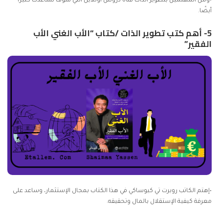
•ومن المهتمين بتطوير الذات
قناة دروس أونلاين
ألتي سوف تساعدك كثيرًا
أيضًا.
5- أهم كتب تطوير الذات /كتاب “الأب الغني الأب
الفقير”
•إهتم الكاتب روبرت تي كيوساكي في هذا الكتاب بمجال الإستثمار، وساعد على
معرفة كيفية الإستقلال بالمال وتحقيقه.