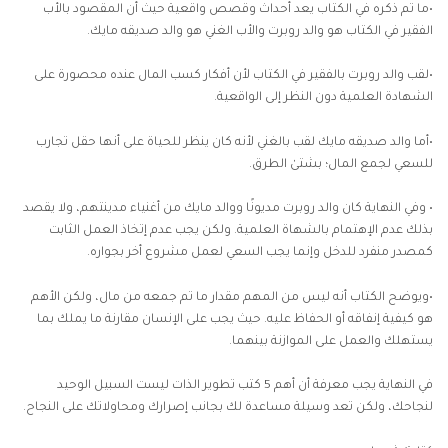
•ما تم ذكره في الكتاب يعد أحداث وقصص واقعية حيث أن المقصود بالأب
الفقير في الكتاب هو والد روبرت والأب الغني هو والد صديقه مايك.
•لقب والد روبرت بالفقير في الكتاب لأن أفكار كسب المال عنده محصورة على
الشهادة العلمية دون النظر إلى الواقعية.
•أما والد صديقه مايك لقب بالغني لأنه كان ينظر للحياة على أنها حقل تجارب
للسعي لجمع المال؛ بشتىٰ الطرق.
• وفي النهاية كان والد روبرت مديونًا ووالد مايك من أغنياء مدينتهم، ولا يقصد
بذلك عدم الإهتمام بالشهاة العلمية. ولكن يجب عدم إتخاذ العمل الثابت
كمصدر منفرد للدخل وإنما يجب السعي لعمل مشروع أخر بجواره.
•ويوضح الكتاب أنه ليس من المهم مقدار ما تم جمعه من مال، ولكن الأهم
هو كيفية إنفاقه أو الحفاظ عليه. حيث يجب على الإنسان مقارنة ما يملك بما
يستهلك والعمل على الموازنة بينهما.
في النهاية يجب معرفة أن أهم 5 كتب تطوير الذات ليست السبيل الوحيد
لنجاحك، ولكن تعد وسيلة مساعدة لك بجانب إصرارك ومحاولاتك على النجاح.