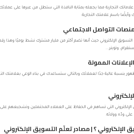
لاماتك التجارية مما يجعله بمثابة النافذة التي ستطل من عبرها على عملائك
أيضًا باسم علامتك التجارية.
لتسويق الإلكتروني حيث أنها تضم أكثر من مليار مشترك نشط يوميًا وهذا رق
تقرام، وتويتر….
ر بنسبة عالية جدًا لعملائك وبالتالي ستساعدك في بناء الوعي بعلامتك الت
لإلكتروني التي تساهم في الحفاظ على العملاء المحتملين وتشجيعهم على ال
لى ودّه وولائه.
الإلكتروني ؟ | مصادر تعلّم التسويق الإلكتروني