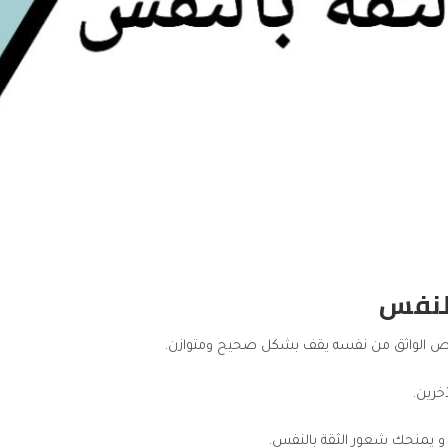
بالنفس
 الواثق من نفسه يقف بشكل صحيح ومتوازن.
خرين.
 و يمنحك شعور الثقة بالنفس.