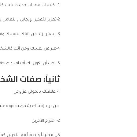
1-
اكتساب مهارات جديدة
حيث كلما
2-تعزيز التفكير الإيجابي والتعامل بإيجابية مع الأشخاص والمواقف والظروف المحيطة بك.
3-السفر يزيد من ثقتك بنفسك وقوة شخصيتك بالإضافة إلى ذلك سوف تتعامل مع ثقافات مختلفة كما أن ذلك يزيد من إعتمادك على نفسك.
4-عبر عن نفسك ومن أنت فالشخصية القوية لا تقلد أحد ولاتخشى من التعبير عن نفسها.
5-يحب أن يكون لك أهداف واضحة ومحددة تسعى إلى تحقيقها ووضع وقت محدد لتنفيذها وذلك يشجعك على الإنجاز.
ثانياً: صفات الش
1- علاقتك بالمولى عز وجل
من يريد إمتلاك شخصية قوية عليه 
2- احترام الآخرين
كن محترماً ولطيفاً مع الآخرين كم