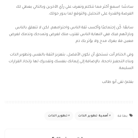
سادسًا: اسمع أكثر مما تتكلم وتعرف علي رأي الآخرين وبالتالي يعطي لك
الفرصة والقدرة على التحليل والتوقع لما يدور حولك.
سابعًا: كُن إجتماعيًا وأكسب ثقة الناس واحترامهم، لكن لا تتعلق بالناس
وبارائهم فيك ففي النهاية الناس تقترب منك لغرض وتمدحك وتذمك لغرض
معين فلا يغرك مدح ولا يؤثر بك ذم.
وفي الختام أنت تستحق أن تكون الأفضل، بتعزيز الثقة بالنفس وتطوير الذات
وبناء التحفيز ناجحة، بالإضافة إلى إيمانك بنفسك وتقديرك لها بإتخاذ القرارات
السليمة.
بقلم/ تقى أبو طالب
أهمية تطوير الذات
تطوير الذات
بطاقة