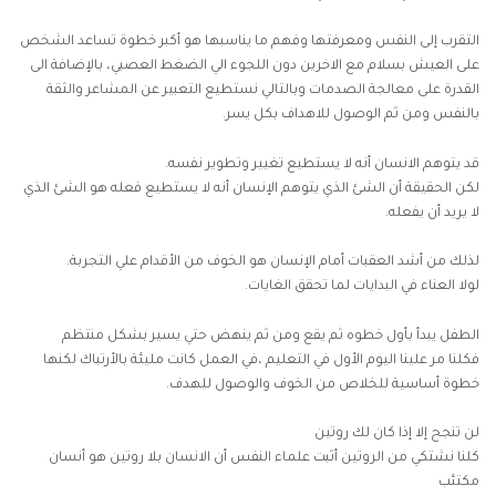
التقرب إلى النفس ومعرفتها وفهم ما يناسبها هو أكبر خطوة تساعد الشخص
على العيش بسلام مع الاخرين دون اللجوء الي الضغط العصبي، بالإضافة الى
القدرة على معالجة الصدمات وبالتالي نستطيع التعبير عن المشاعر والثقة
بالنفس ومن ثم الوصول للاهداف بكل يسر.
قد يتوهم الانسان أنه لا يستطيع تغيير وتطوير نفسه.
لكن الحقيقة أن الشئ الذي يتوهم الإنسان أنه لا يستطيع فعله هو الشئ الذي
لا يريد أن يفعله.
لذلك من أشد العقبات أمام الإنسان هو الخوف من الأقدام علي التجربة.
لولا العناء في البدايات لما تحقق الغايات.
الطفل يبدأ بأول خطوه ثم يقع ومن ثم ينهض حتي يسير بشكل منتظم
فكلنا مر علينا اليوم الأول في التعليم ،في العمل كانت مليئة بالأرتباك لكنها
خطوة أساسية للخلاص من الخوف والوصول للهدف.
لن تنجح إلا إذا كان لك روتين
كلنا نشتكي من الروتين أثبت علماء النفس أن الانسان بلا روتين هو أنسان
مكتئب