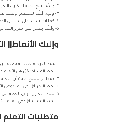
٢- وأيضًا يتيح للمتعلم كثرت التكرار مرات عديدة حتى يتقن تلك المهارة، و بذلك يكون قادر على استيعابها بشكل واضح وبسيط.
٣- ويتيح أيضًا للمتعلم الإطلاع على كثير من المصادر التي تخص مجال دراسته.
٤- كما أنه يساعد على تحسين الدخل من خلال تعلم مهارات جديدة.
٥- وأيضًا يعمل على تعزيز الثقة في النفس وزيادة الثقافة وتوسيع مداركك في مجالك.
وإليك الأنماط|| ال
١- نمط القراءة( حيث أنه يتعلم من خلال الكتب والمقالات الموجودة على الإنترنت).
٢- نمط المشاهدة( وهي التعلم من خلال الوسائل المرئية والأفلام الوثائقية والفيديوهات).
٣- نمط الإستماع( حيث أن التعلم يكون من خلال المصادر المسموعة مثل: المقاطع الصوتية والمحاضرات المسجلة وحديثًا البودكاست).
٤- نمط التجربة( وهي أنه يخوض التجربة بنفسه، ثم يقوم بأفعال لم يفعلها قبل ذلك).
٥- نمط التعاون( وهي التعلم من خلال التعاون والمشاركة مع الآخرين وأيضًا تبادل الخبرات).
٦- نمط الممارسة( وهي القيام بالتطبيق على ما تعلمه بشكل مستمر و ذلك بهدف الإتقان).
متطلبات التعلم ا