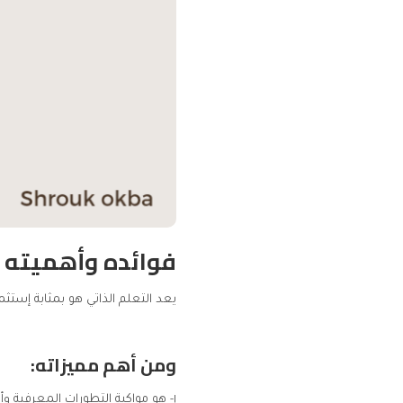
فوائده وأهميته
يعد التعلم الذاتي هو بمثابة إستث
ومن أهم مميزاته:
١- هو مواكبة التطورات المعرفية وأيضًا توفير الوقت والمجهود المبذول في التعلم داخل القاعات الدراسية.