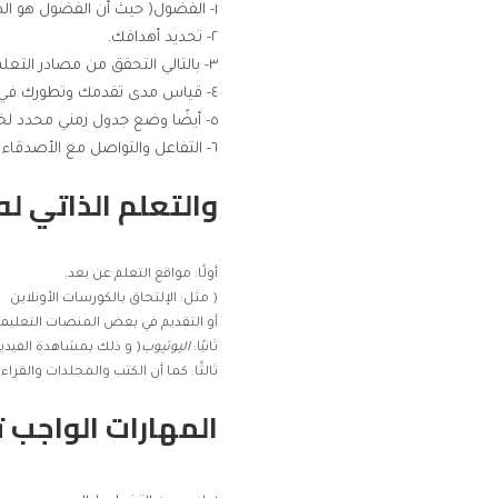
١- الفضول( حيث أن الفضول هو الذي يجعلك دائم التعلم وإستكشاف المجالات الجديدة).
٢- تحديد أهدافك.
٣- بالتالي التحقق من مصادر التعلم.
٤- قياس مدى تقدمك وتطورك في فيه.
٥- أيضًا وضع جدول زمني محدد لخطة التعلم.
٦- التفاعل والتواصل مع الأصدقاء للتحقق من مدى تقدمك وتعلُمك.
والتعلم الذاتي ل
أولًا:
مواقع التعلم عن بعد.
( مثل: الإلتحاق بالكورسات الأونلاين
‏أو التقديم في بعض المنصات التعليمي
ثانيًا:
اليوتيوب
( و ذلك بمشاهدة الفيدي
ثالثًا: كما أن ‏الكتب والمجلدات والقر
المهارات الواجب 