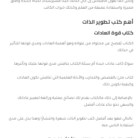
ولكن كما يقول الاقتباس إن كان كتابك جيدًا فسيرشدك لحياة جديدة وآفاق
مميزة واستفادة عميقة من العلم وكذلك خبرات الكاتب.
أهم كتب تطوير الذات
كتاب قوة العادات
الكتاب يُفصح عن محتواه من عنوانه وهو أهمية العادات ومدى قوتها للتأثير
في حياتك.
سواءً كانت عادات جيدة أم سيئة الكتاب يناقش مدى قوتها عليك وتأثيرها.
كتاب ملئ بالقصص والتجارب والأدلة العلمية التي تناقش تكون العادات
وكيفية تكوين ذلك.
بالإضافة إلى ذلك فالكتاب يقدم لك نصائح عملية ورائعة لتغيير عاداتك
والسعي نحو بناء عادات أفضل.
بالتالي فهو يعد أفضل كتب
تطوير الذات
شهرة وانتشارًا وهذا يدل على مدى
استفادة الناس منه.