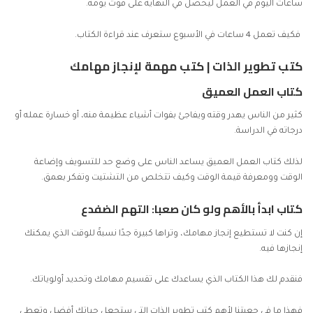
ساعات اليوم في العمل ليحصل في النهاية على قوت يومه.
فكيف تعمل 4 ساعات في الأسبوع ستعرف عند قراءة الكتاب.
كتب تطوير الذات |
كتب مهمة لإنجاز مهامك
كتاب العمل العميق
كثير من الناس يهدر وقته ويفاجئ بفوات أشياء عظيمة منه، أو خسارة عمله أو
درجاته في الدراسة.
لذلك كتاب العمل العميق يساعد الناس على وضع حد للتسويف وإضاعة
الوقت وومعرفة قيمة الوقت وكيف تتخلص من التشتيت وتفكر بعمق.
كتاب ابدأ بالأهم ولو كان صعبا: التهم الضفدع
إن كنت لا تستطيع إنجاز مهامك، وتراها كبيرة جدًا نسبةً للوقت الذي يمكنك
إنجازها فيه.
فنقدم لك هذا الكتاب الذي يساعدك على تقسيم مهامك وتحديد أولوياتك.
فهذا ما في جعبتنا لأهم كتب تطوير الذات التي ستجعل حياتك أفضل وتعطي