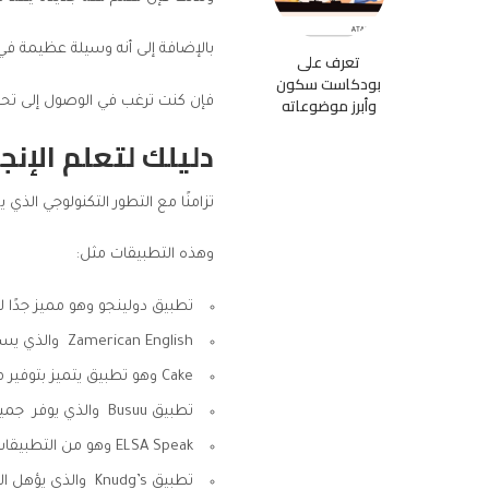
بالإضافة إلى أنه وسيلة عظيمة في
تعرف على
بودكاست سكون
وأبرز موضوعاته
فإن كنت ترغب في الوصول إلى تحقي
دليلك لتعلم الإنج
تزامنًا مع التطور التكنولوجي الذي
وهذه التطبيقات مثل:
تطبيق دولينجو وهو مميز جدًا ل
Zamerican English والذي يساعد في تعلم الإنجليزية من الصفر حتى الاحتراف.
Cake وهو تطبيق يتميز بتوفير مقاطع من البرامج والمسلسلات والأفلام، وهو الوسيلة الأمثل لتنمية مهارة الاستماع والتحدث.
تطبيق Busuu والذي يوفر جميع المهارات مثل تجميع المصطلحات، بالإضافة إلى ذلك يوفر مهارة التحدث والقراءة والكتابة.
ELSA Speak وهو من التطبيقات التي قيل عنها أن ممارسة عشر دقائق بشكل يومي خلاله يمكنك من النطق بطلاقة.
تطبيق Knudg’s والذي يؤهل المتعلمين إلى اجتياز دورات TOEFL, IELTS.