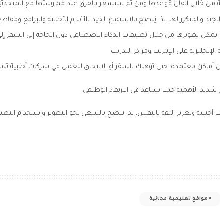
ية من خلال اتقان قواعدها ومن ثم ستشعر بالفرق عند ممارستها مع المتحدثي
جيد والمتكرر لها، لذا يُنصح بالاستماع الجيد للأفلام الأجنبية والبرامج ومقاطع ال
مكن تطويرها من خلال تطبيقات الذكاء الاصطناعي دون الحاجة إلى السفر إلى ب
الإنجليزية
على الإنترنت ومراكز التدريب.
 أماكن معتمدة؛ حتى تؤهلك للسفر أو الالتحاق للعمل في شركات أجنبية تشتر
أمر شديد الأهمية حيث يساعد في الارتقاء الوظيفي.
ت أجنبية وتعزيز الثقة بالنفس، لذا ننصح بالسعي نحو التطوير واستخدام التطبي
مواقع تعليمية مجانية