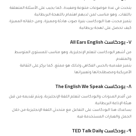
يتحدث في عدة موضوعات متنوعة ومفيدة، كما يجيب على الأسئلة المتعلقة
باللغات، وهو مناسب لمن لديهم اهتمام باللهجة البريطانية.
يتميز محدث هذا البودكاست بنبرة صوت هادئة ومميزة، ومن حلقاته المميزة:
كيف تحصل على لهجة بريطانية.
٧- بودكاست All Ears English
من
أشهر البودكاست لتعلم الإنجليزية
، وهو مناسب للمستوى المتوسط
والمتقدم.
يتميز مقدميه بالحس الفكاهي ولذلك هو ممتع، كما يركز على الثقافة
الأمريكية ومصطلحاتها وتعبيراتها.
٨- بودكاست The English We Speak
من أقدم المدونات والبودكاست لتعلم اللغة الإنجليزية، ويتم تقديمه من قبل
هيئة الإذاعة البريطانية.
يساعدك هذا البودكاست على التفاعل مع متحدثي اللغة الإنجليزية من خلال
الجمل والعبارات المستخدمة فيه.
٩- بودكاست TED Talk Daily