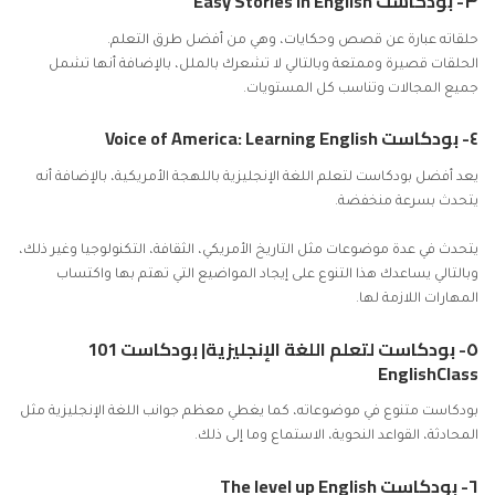
٣- بودكاست Easy Stories In English
حلقاته عبارة عن قصص وحكايات، وهي من أفضل طرق التعلم.
الحلقات قصيرة وممتعة وبالتالي لا تشعرك بالملل، بالإضافة أنها تشمل
جميع المجالات وتناسب كل المستويات.
٤- بودكاست Voice of America: Learning English
يعد أفضل بودكاست لتعلم اللغة الإنجليزية باللهجة الأمريكية، بالإضافة أنه
يتحدث بسرعة منخفضة.
يتحدث في عدة موضوعات مثل التاريخ الأمريكي، الثقافة، التكنولوجيا وغير ذلك،
وبالتالي يساعدك هذا التنوع على إيجاد المواضيع التي تهتم بها واكتساب
المهارات اللازمة لها.
٥- بودكاست لتعلم اللغة الإنجليزية| بودكاست 101
EnglishClass
بودكاست متنوع في موضوعاته، كما يغطي معظم جوانب اللغة الإنجليزية مثل
المحادثة، القواعد النحوية، الاستماع وما إلى ذلك.
٦- بودكاست The level up English