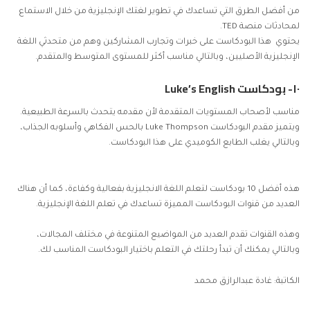
من أفضل الطرق التي تساعدك في تطوير لغتك الإنجليزية من خلال الاستماع
لمحادثات منصة TED.
يحتوي هذا البودكاست على خبرات وتجارب المشاركين وهم من متحدثي اللغة
الإنجليزية الأصليين، وبالتالي مناسب أكثر للمستوى المتوسط والمتقدم.
١٠- بودكاست Luke’s English
مناسب لأصحاب المستويات المتقدمة لأن مقدمه يتحدث بالسرعة الطبيعية.
ويتميز مقدم البودكاست Luke Thompson بالحس الفكاهي وأسلوبه الجذاب،
وبالتالي يغلب الطابع الكوميدي على هذا البودكاست.
هذه أفضل 10 بودكاست لتعلم اللغة الانجليزية بفعالية وكفاءة، كما أن هناك
العديد من قنوات البودكاست المميزة تساعدك في تعلم اللغة الإنجليزية.
وهذه القنوات تقدم العديد من المواضيع المتنوعة في مختلف المجالات،
وبالتالي يمكنك أن تبدأ رحلتك في التعلم باختيار البودكاست المناسب لك.
الكاتبة: غادة عبدالرازق محمد