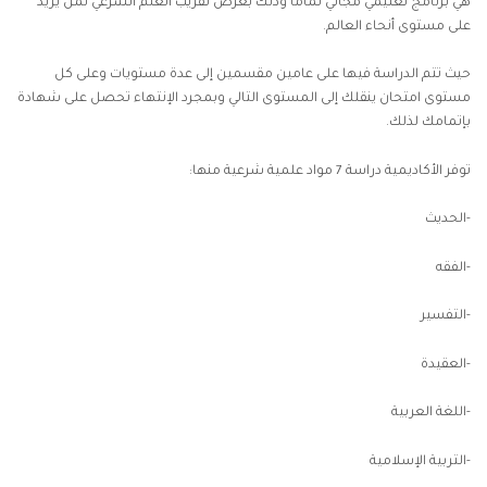
هي برنامج تعليمي مجاني تماماً وذلك بغرض تقريب العلم الشرعي لمن يريد
على مستوى أنحاء العالم.
حيث تتم الدراسة فيها على عامين مقسمين إلى عدة مستويات وعلى كل
مستوى امتحان ينقلك إلى المستوى التالي وبمجرد الإنتهاء تحصل على شهادة
بإتمامك لذلك.
توفر الأكاديمية دراسة 7 مواد علمية شرعية منها:
-الحديث
-الفقه
-التفسير
-العقيدة
-اللغة العربية
-التربية الإسلامية