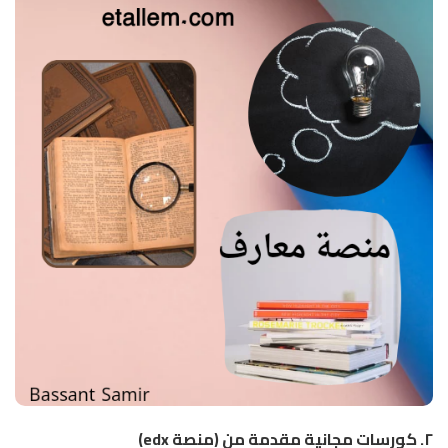
٢.
كورسات مجانية مقدمة من (منصة edx)