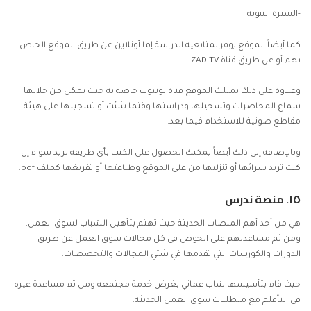
-السيرة النبوية
كما أيضاً الموقع يوفر لمتابعيه الدراسة إما أونلاين عن طريق الموقع الخاص
بهم أو عن طريق قناة ZAD TV.
وعلاوة على ذلك يمتلك الموقع قناة يوتيوب خاصة به حيث يمكن من خلالها
سماع المحاضرات وتسجيلها ودراستها وقتما شئت أو تسجيلها على هيئة
مقاطع صوتية للاستخدام فيما بعد.
وبالإضافة إلى ذلك أيضاً يمكنك الحصول على الكتب بأي طريقة تريد سواء إن
كنت تريد شرائها أو تنزليها من على الموقع وطباعتها أو تفريغها كملف pdf.
١٥.
منصة ندرس
هي من أحد أهم المنصات الحديثة حيث تهتم بتأهيل الشباب لسوق العمل،
ومن ثم مساعدتهم على الخوض في كل مجالات سوق العمل عن طريق
الدورات والكورسات التي تقدمها في شتي المجالات والتخصصات.
حيث قام بتأسيسها شاب عماني بغرض خدمة مجتمعه ومن ثم مساعدة غيره
في التأقلم مع متطلبات سوق العمل الحديثة.