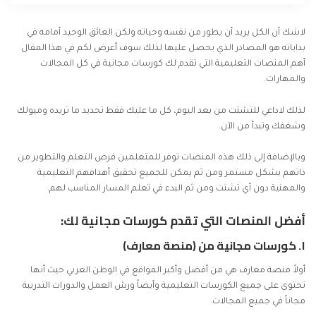
لاشك أن الكل يريد أن يطور من نفسه وحياته ولكن العائق الوحيد أمامه في
بداياته هو المصادر الذي يحصل عليها لذلك سوف أعرض لكم في هذا المقال
أهم المنصات التعليمية التي تقدم لك كورسات مجانية في كل المجالات
والمهارات.
لذلك لاداعي للتشتت من بعد اليوم، كل ما عليك فقط تحديد ما تريده وميولك
وشغفك وتبدأ من الآن.
وبالإضافة إلى ذلك هذه المنصات توفر للمتعلمين فرص التعلم والتطوير من
ذاتهم بشكل مستمر ومن ثم يمكن للجميع تحقيق أهدافهم التعليمية
والمهنية دون أي تشتت ومن ثم البدء في تعلم المسار المناسب لهم.
أفضل المنصات التي تقدم كورسات مجانية لك:
١.
كورسات مجانية من (منصة معارف)
أولاً منصة معارف هي من أفضل وأكبر المواقع في الوطن العربي حيث أنها
تحتوى على جميع الكورسات التعليمية وأيضاً ورش العمل والدورات التدريبة
مجاناً في جميع المجالات.