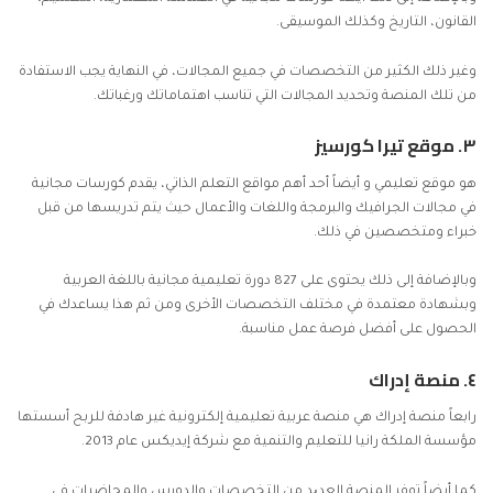
القانون، التاريخ وكذلك الموسيقى.
وغير ذلك الكثير من التخصصات في جميع المجالات، في النهاية يجب الاستفادة
من تلك المنصة وتحديد المجالات التي تناسب اهتماماتك ورغباتك.
٣.
موقع تیرا كورسيز
هو موقع تعليمي و أيضاً أحد أهم مواقع التعلم الذاتي، يقدم كورسات مجانية
في مجالات الجرافيك والبرمجة واللغات والأعمال حيث يتم تدريسها من قبل
خبراء ومتخصصين في ذلك.
وبالإضافة إلى ذلك يحتوى على 827 دورة تعليمية مجانية باللغة العربية
وبشهادة معتمدة في مختلف التخصصات الأخرى ومن ثم هذا يساعدك في
الحصول على أفضل فرصة عمل مناسبة.
٤.
منصة إدراك
رابعاً منصة إدراك هي منصة عربية تعليمية إلكترونية غير هادفة للربح أسستها
مؤسسة الملكة رانيا للتعليم والتنمية مع شركة إيديكس عام 2013.
كما أيضاً توفر المنصة العدید من التخصصات والدورس والمحاضرات في