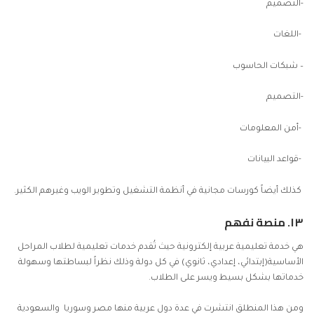
-التصميم
-اللغات
– شبكات الحاسوب
-التصميم
-أمن المعلومات
-قواعد البيانات
كذلك أيضاً كورسات مجانية في أنظمة التشغيل وتطوير الويب وغيرهم الكثير.
١٣.
منصة نفھم
هي خدمة تعليمية عربية إلكترونية حيث تُقدم خدمات تعليمية لطلاب المراحل
الأساسية(إبتدائي، إعدادي، ثانوي) في كل دولة وذلك نظراً لبساطتها وسهولة
خدماتها بشكل بسيط ويسر على الطلاب.
ومن هذا المنطلق انتشرت في عدة دول عربية منها مصر وسوريا والسعودية