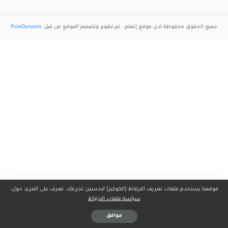
جميع الحقوق محفوظة لدى موقع
إتعلم
- تم تطوير وتصميم الموقع من قبل
PixieDynamic
موقعنا يستخدم ملفات تعريف الارتباط (الكوكيز) لتحسين تجربتك. تعرف على المزيد حول:
سياسة ملفات الارتباط
موافق