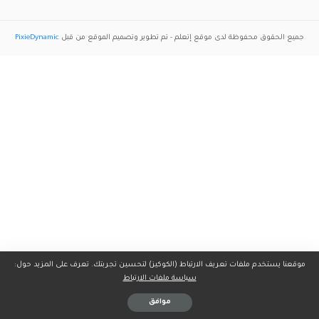
جميع الحقوق محفوظة لدى موقع
إتعلم
- تم تطوير وتصميم الموقع من قبل
PixieDynamic
موقعنا يستخدم ملفات تعريف الارتباط (الكوكيز) لتحسين تجربتك. تعرف على المزيد حول:
سياسة ملفات الارتباط
موافق