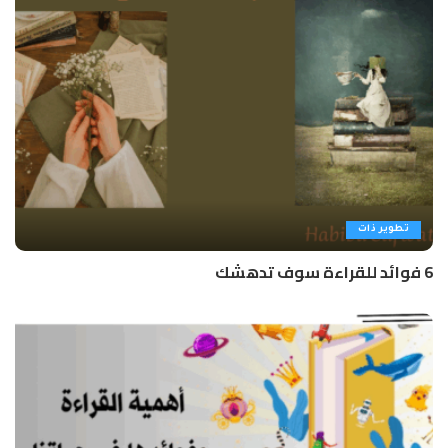
تطوير ذات
6 فوائد للقراءة سوف تدهشك