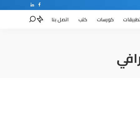
طبيقات
كورسات
كتب
اتصل بنا
افي