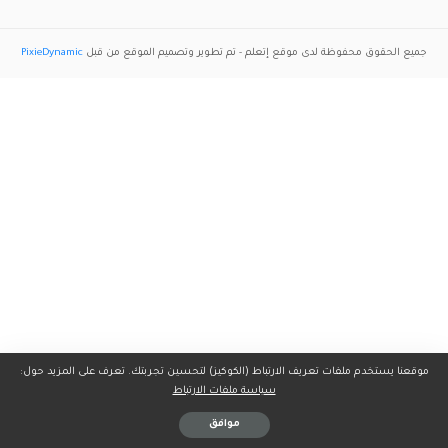
جميع الحقوق محفوظة لدى موقع
إتعلم
- تم تطوير وتصميم الموقع من قبل
PixieDynamic
موقعنا يستخدم ملفات تعريف الارتباط (الكوكيز) لتحسين تجربتك. تعرف على المزيد حول:
سياسة ملفات الارتباط
موافق