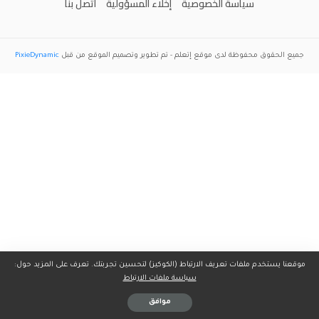
سياسة الخصوصية
إخلاء المسؤولية
اتصل بنا
جميع الحقوق محفوظة لدى موقع
إتعلم
- تم تطوير وتصميم الموقع من قبل
PixieDynamic
موقعنا يستخدم ملفات تعريف الارتباط (الكوكيز) لتحسين تجربتك. تعرف على المزيد حول:
سياسة ملفات الارتباط
موافق