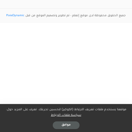
جميع الحقوق محفوظة لدى موقع
إتعلم
- تم تطوير وتصميم الموقع من قبل
PixieDynamic
موقعنا يستخدم ملفات تعريف الارتباط (الكوكيز) لتحسين تجربتك. تعرف على المزيد حول:
سياسة ملفات الارتباط
موافق