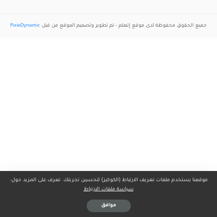
جميع الحقوق محفوظة لدى موقع
إتعلم
- تم تطوير وتصميم الموقع من قبل
PixieDynamic
موقعنا يستخدم ملفات تعريف الارتباط (الكوكيز) لتحسين تجربتك. تعرف على المزيد حول:
سياسة ملفات الارتباط
موافق