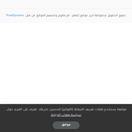
جميع الحقوق محفوظة لدى موقع
إتعلم
- تم تطوير وتصميم الموقع من قبل
PixieDynamic
موقعنا يستخدم ملفات تعريف الارتباط (الكوكيز) لتحسين تجربتك. تعرف على المزيد حول:
سياسة ملفات الارتباط
موافق