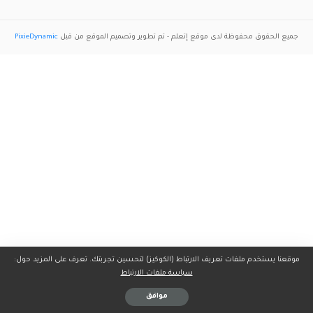
جميع الحقوق محفوظة لدى موقع
إتعلم
- تم تطوير وتصميم الموقع من قبل
PixieDynamic
موقعنا يستخدم ملفات تعريف الارتباط (الكوكيز) لتحسين تجربتك. تعرف على المزيد حول:
سياسة ملفات الارتباط
موافق